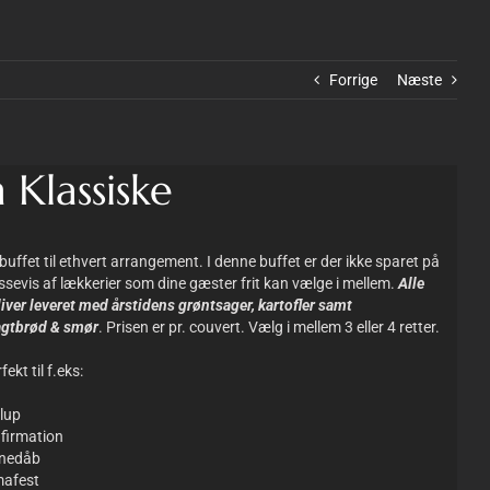
Forrige
Næste
 Klassiske
buffet til ethvert arrangement. I denne buffet er der ikke sparet på
sevis af lækkerier som dine gæster frit kan vælge i mellem.
Alle
liver leveret med årstidens grøntsager, kartofler samt
gtbrød & smør
. Prisen er pr. couvert. Vælg i mellem 3 eller 4 retter.
ekt til f.eks:
llup
firmation
nedåb
mafest