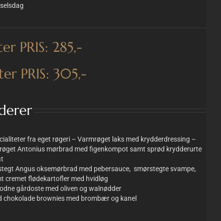
selsdag
ter PRIS: 285,-
ter PRIS: 305,-
uderer
cialiteter fra eget røgeri – Varmrøget laks med krydderdressing –
røget Antonius mørbrad med figenkompot samt sprød krydderurte
at
stegt Angus oksemørbrad med pebersauce, smørstegte svampe,
t cremet flødekartofler med hvidløg
odne gårdoste med oliven og walnødder
d chokolade brownies med brombær og kanel