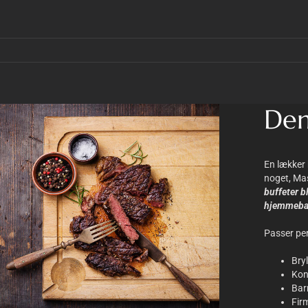
Den
En lækker 
noget, Mas
buffeter b
hjemmeba
Passer perf
Bry
Kon
Bar
Fir