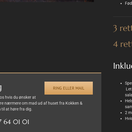
Fød
3 ret
4 ret
Inkl
Spe
g
RING ELLER MAIL
Let
sal
l os hvis du ønsker at
Hel
l høre nærmere om mad ud af huset fra Kokken &
sam
til at høre fra dig.
2 m
Hvi
7 64 01 01