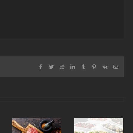
Facebook
Twitter
Reddit
LinkedIn
Tumblr
Pinterest
Vk
E-
mail