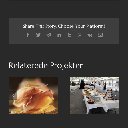
Share This Story, Choose Your Platform!
Facebook
Twitter
Reddit
LinkedIn
Tumblr
Pinterest
Vk
E-
mail
Relaterede Projekter
Den klassiske
Den Vilde